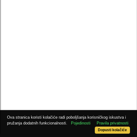
Ova stranica koristi kolačiće radi poboljšanja korisničkog iskustva i
pružanja dodatnih funkcionalnosti.
Pojedinosti
Pravila privatnosti
Dopusti kolačiće