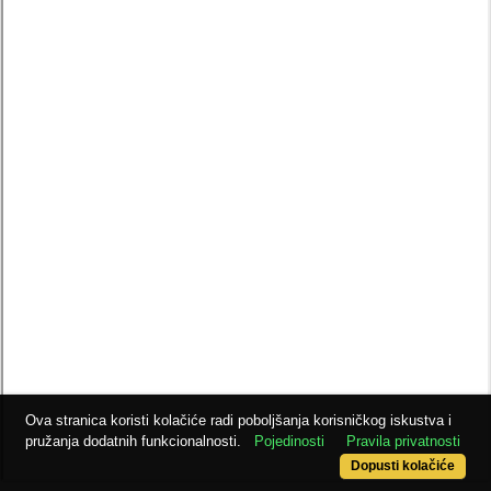
Ova stranica koristi kolačiće radi poboljšanja korisničkog iskustva i
pružanja dodatnih funkcionalnosti.
Pojedinosti
Pravila privatnosti
Dopusti kolačiće