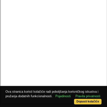
Ova stranica koristi kolačiće radi poboljšanja korisničkog iskustva i
pružanja dodatnih funkcionalnosti.
Pojedinosti
Pravila privatnosti
Dopusti kolačiće