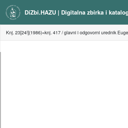
DiZbi.HAZU | Digitalna zbirka i katal
Knj. 23[24!](1986)=knj. 417 / glavni i odgovorni urednik Eug