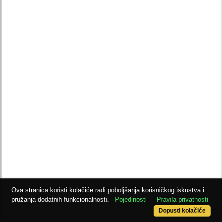
Ova stranica koristi kolačiće radi poboljšanja korisničkog iskustva i
pružanja dodatnih funkcionalnosti.
Pojedinosti
Pravila privatnosti
Dopusti kolačiće