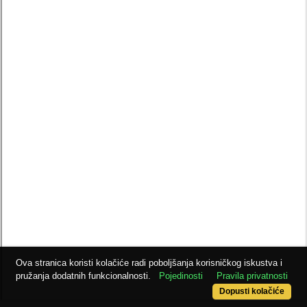
Ova stranica koristi kolačiće radi poboljšanja korisničkog iskustva i
pružanja dodatnih funkcionalnosti.
Pojedinosti
Pravila privatnosti
Dopusti kolačiće