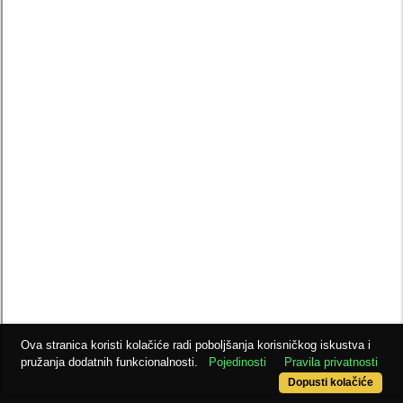
Ova stranica koristi kolačiće radi poboljšanja korisničkog iskustva i
pružanja dodatnih funkcionalnosti.
Pojedinosti
Pravila privatnosti
Dopusti kolačiće