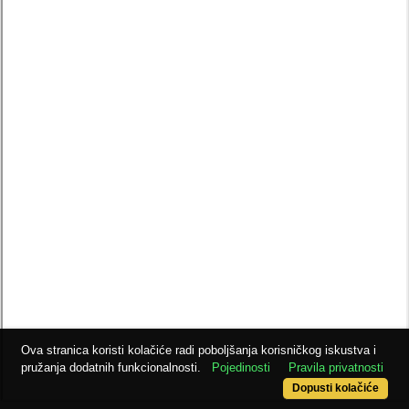
Ova stranica koristi kolačiće radi poboljšanja korisničkog iskustva i
pružanja dodatnih funkcionalnosti.
Pojedinosti
Pravila privatnosti
Dopusti kolačiće