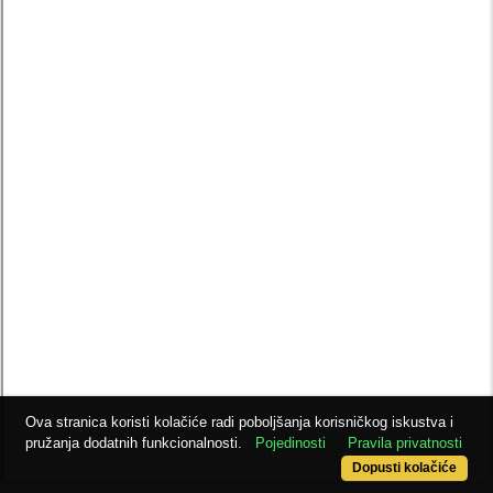
Ova stranica koristi kolačiće radi poboljšanja korisničkog iskustva i
pružanja dodatnih funkcionalnosti.
Pojedinosti
Pravila privatnosti
Dopusti kolačiće