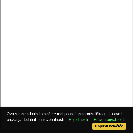
Ova stranica koristi kolačiće radi poboljšanja korisničkog iskustva i
pružanja dodatnih funkcionalnosti.
Pojedinosti
Pravila privatnosti
Dopusti kolačiće