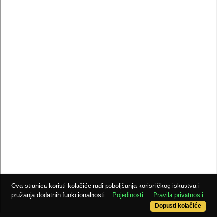
Ova stranica koristi kolačiće radi poboljšanja korisničkog iskustva i
pružanja dodatnih funkcionalnosti.
Pojedinosti
Pravila privatnosti
Dopusti kolačiće