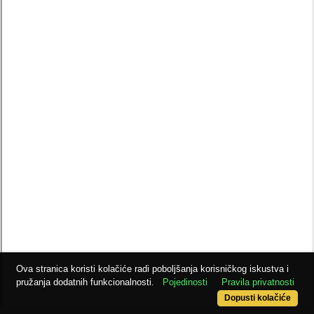
Ova stranica koristi kolačiće radi poboljšanja korisničkog iskustva i
pružanja dodatnih funkcionalnosti.
Pojedinosti
Pravila privatnosti
Dopusti kolačiće