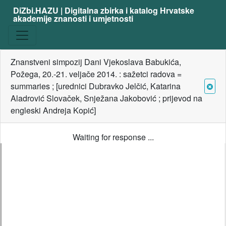
DiZbi.HAZU | Digitalna zbirka i katalog Hrvatske
akademije znanosti i umjetnosti
Znanstveni simpozij Dani Vjekoslava Babukića,
Požega, 20.-21. veljače 2014. : sažetci radova =
summaries ; [urednici Dubravko Jelčić, Katarina
Aladrović Slovaček, Snježana Jakobović ; prijevod na
engleski Andreja Kopić]
Waiting for response ...