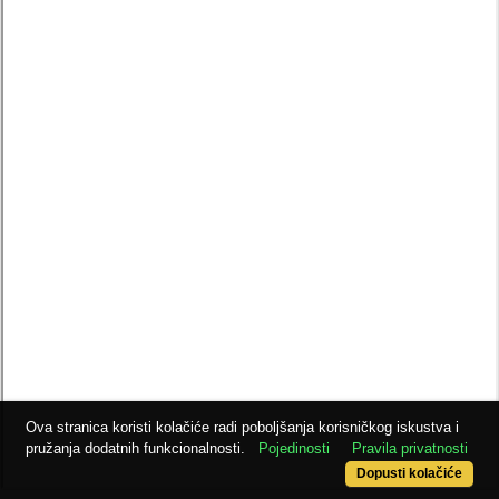
Ova stranica koristi kolačiće radi poboljšanja korisničkog iskustva i
pružanja dodatnih funkcionalnosti.
Pojedinosti
Pravila privatnosti
Dopusti kolačiće