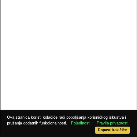
Ova stranica koristi kolačiće radi poboljšanja korisničkog iskustva i
pružanja dodatnih funkcionalnosti.
Pojedinosti
Pravila privatnosti
Dopusti kolačiće