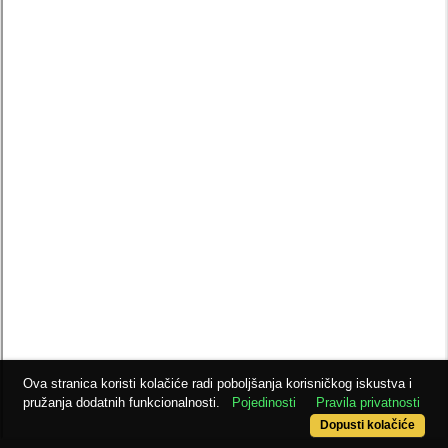
Ova stranica koristi kolačiće radi poboljšanja korisničkog iskustva i
pružanja dodatnih funkcionalnosti.
Pojedinosti
Pravila privatnosti
Dopusti kolačiće