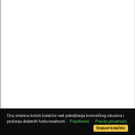
Ova stranica koristi kolačiće radi poboljšanja korisničkog iskustva i
pružanja dodatnih funkcionalnosti.
Pojedinosti
Pravila privatnosti
Dopusti kolačiće