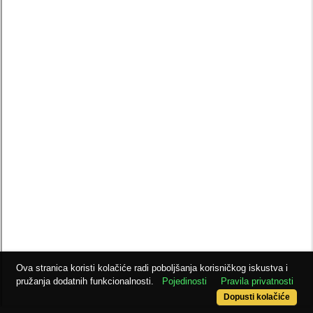
Ova stranica koristi kolačiće radi poboljšanja korisničkog iskustva i
pružanja dodatnih funkcionalnosti.
Pojedinosti
Pravila privatnosti
Dopusti kolačiće