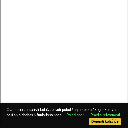
Ova stranica koristi kolačiće radi poboljšanja korisničkog iskustva i
pružanja dodatnih funkcionalnosti.
Pojedinosti
Pravila privatnosti
Dopusti kolačiće