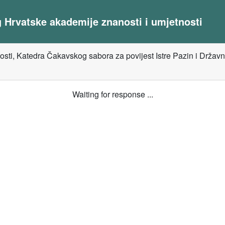
og Hrvatske akademije znanosti i umjetnosti
josti, Katedra Čakavskog sabora za povijest Istre Pazin i Državni
Waiting for response ...