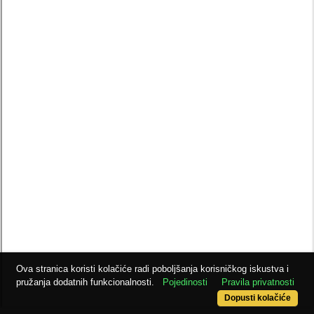
Ova stranica koristi kolačiće radi poboljšanja korisničkog iskustva i
pružanja dodatnih funkcionalnosti.
Pojedinosti
Pravila privatnosti
Dopusti kolačiće