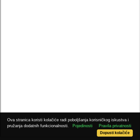
Ova stranica koristi kolačiće radi poboljšanja korisničkog iskustva i
pružanja dodatnih funkcionalnosti.
Pojedinosti
Pravila privatnosti
Dopusti kolačiće