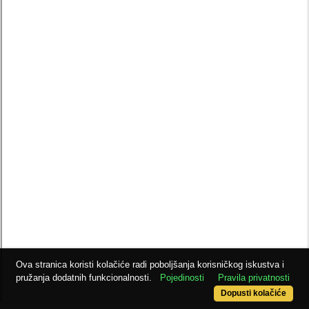
Ova stranica koristi kolačiće radi poboljšanja korisničkog iskustva i
pružanja dodatnih funkcionalnosti.
Pojedinosti
Pravila privatnosti
Dopusti kolačiće