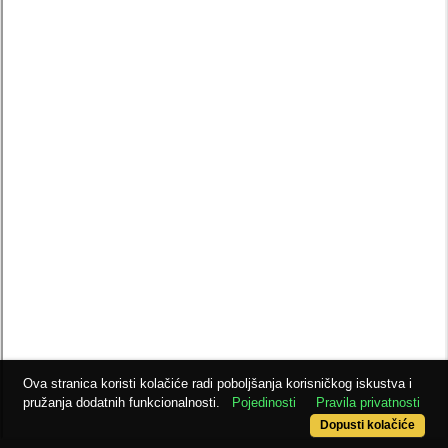
Ova stranica koristi kolačiće radi poboljšanja korisničkog iskustva i
pružanja dodatnih funkcionalnosti.
Pojedinosti
Pravila privatnosti
Dopusti kolačiće