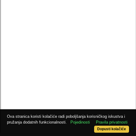
Ova stranica koristi kolačiće radi poboljšanja korisničkog iskustva i
pružanja dodatnih funkcionalnosti.
Pojedinosti
Pravila privatnosti
Dopusti kolačiće