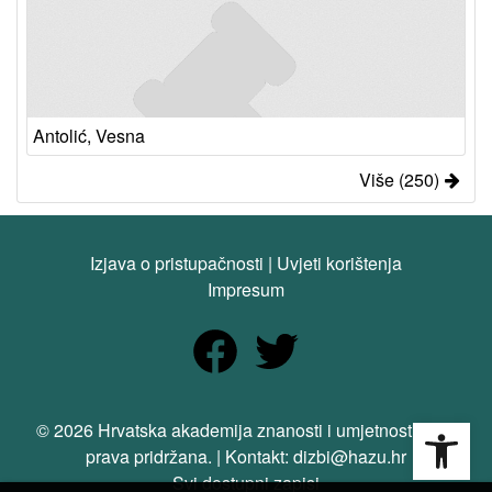
Antolić, Vesna
Više (250)
Izjava o pristupačnosti
|
Uvjeti korištenja
Impresum
Open
© 2026 Hrvatska akademija znanosti i umjetnosti. Sva
prava pridržana. | Kontakt: dizbi@hazu.hr
Svi dostupni zapisi