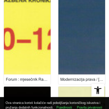
Forum : mjesečnik Razreda za književnost Hrvatske akademije znanosti i umjetnosti
Modernizacija prava / [glavni urednik serije Jakša Barbić]
Open
Ova stranica koristi kolačiće radi poboljšanja korisničkog iskustva i
pružanja dodatnih funkcionalnosti.
Pojedinosti
Pravila privatnosti