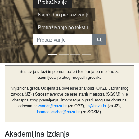
Pretraživanje
Napredno pretraživanje
Pretraživanje po tekstu
Sustav je u fazi implementacije i testiranja pa molimo za
razumijevanje zbog mogućih grešaka.
Knjižnična građa Odsjeka za povijesne znanosti (OPZ), Jadranskog
zavoda (JZ) i Strossmayerove galerije starih majstora (SGSM) nije
dostupna zbog preseljenja. Informacije o građi mogu se dobiti na
adresama:
zvonar@hazu.hr
(za OPZ),
jz@hazu.hr
(za JZ),
isamecflaschar@hazu.hr
(za SGSM).
Akademijina izdanja