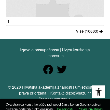
1
Više (10663)
Izjava o pristupačnosti
|
Uvjeti korištenja
Impresum
Open
© 2026 Hrvatska akademija znanosti i umjetnosti. Sva
prava pridržana. | Kontakt: dizbi@hazu.hr
Svi dostupni zapisi
Ova stranica koristi kolačiće radi poboljšanja korisničkog iskustva i
pružanja dodatnih funkcionalnosti.
Pojedinosti
Pravila privatnosti