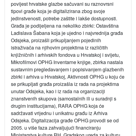
povijest hrvatske glazbe sačuvani su raznovrsni
tipovi građe koja je digitalizirana zbog svoje
jedinstvenosti, potrebe zaštite i lakše dostupnosti.
Građa je podijeljena na nekoliko zbirki: Ostavština
Ladislava Šabana koja je ujedno i najvrednija građa
Odsjeka, proizašli prikupljanjem pojedinih
istraživača na njihovim projektima iz različitih
knjižničnih i arhivskih fondova u Hrvatskoj i svijetu,
Mikrofilmovi OPHG Inventarne knjige, zbirka nastala
sustavnim pregledavanjem i popisivanjem glazbenih
zbirki i arhiva u Hrvatskoj, Aktivnosti OPHG u koju će
se prikupljati građa proizašla iz rada na projektima
unutar Odsjeka, kao i iz rada na organizaciji
znanstvenih skupova (samostalnih ili u suradnji s
drugim institucijama), RARA OPHG koja će
sadržavati vrijednu i unikatnu građu iz Arhiva
Odsjeka. Digitalizacija građe OPHG provodi se od
2005. u više faza zahvaljujući financiranju
Ministarstva kulture RH, Gradskog ureda za kulturu