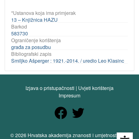
*Ustanova koja ima primjerak
13 – Knjižnica HAZU
Barkod
583730
Ograničenje korištenja
građa za posudbu
Bibliografski zapis
Smiljko Ašperger : 1921.-2014. / uredio Leo Klasinc
Izjava o pristupačnosti
|
Uvjeti korištenja
Impresum
Open
© 2026 Hrvatska akademija znanosti i umjetnosti. Sva