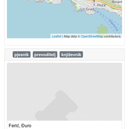
Leaflet
| Map data ©
OpenStreetMap
contributors
pjesnik
prevoditelj
književnik
Ferić, Đuro