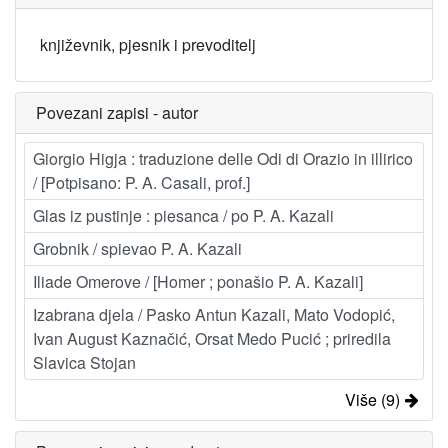
književnik, pjesnik i prevoditelj
Povezani zapisi - autor
Giorgio Higja : traduzione delle Odi di Orazio in illirico
/ [Potpisano: P. A. Casali, prof.]
Glas iz pustinje : piesanca / po P. A. Kazali
Grobnik / spievao P. A. Kazali
Iliade Omerove / [Homer ; ponašio P. A. Kazali]
Izabrana djela / Pasko Antun Kazali, Mato Vodopić,
Ivan August Kaznačić, Orsat Medo Pucić ; priredila
Slavica Stojan
Više (9)