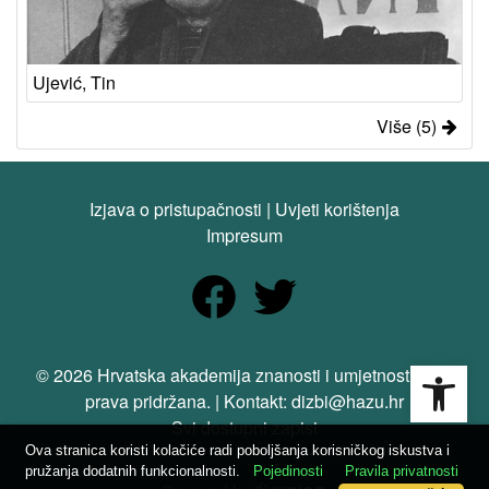
Ujević, Tin
Više (5)
Izjava o pristupačnosti
|
Uvjeti korištenja
Impresum
Open
© 2026 Hrvatska akademija znanosti i umjetnosti. Sva
prava pridržana. | Kontakt: dizbi@hazu.hr
Svi dostupni zapisi
Ova stranica koristi kolačiće radi poboljšanja korisničkog iskustva i
pružanja dodatnih funkcionalnosti.
Pojedinosti
Pravila privatnosti