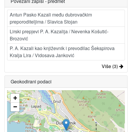
Povezani zapisi - predmet
Antun Pasko Kazali među dubrovačkim
preporoditeljima / Slavica Stojan
Lirski prepjevi P. A. Kazalija / Nevenka Košutić-
Brozović
P. A. Kazali kao književnik i prevodilac Šekspirova
Kralja Lira / Vidosava Janković
Više (3)
Geokodirani podaci
+
−