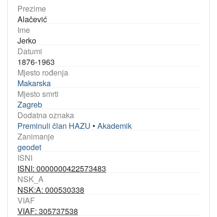
Prezime
Alačević
Ime
Jerko
Datumi
1876-1963
Mjesto rođenja
Makarska
Mjesto smrti
Zagreb
Dodatna oznaka
Preminuli član HAZU
•
Akademik
Zanimanje
geodet
ISNI
ISNI: 0000000422573483
NSK_A
NSK:A: 000530338
VIAF
VIAF: 305737538