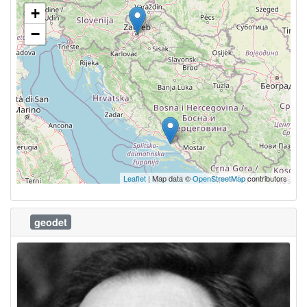
+
−
Leaflet
| Map data ©
OpenStreetMap
contributors
geodet