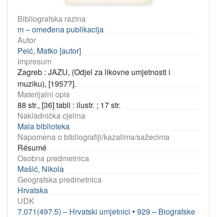
Bibliografska razina
m – omeđena publikacija
Autor
Peić, Matko [autor]
Impresum
Zagreb : JAZU, (Odjel za likovne umjetnosti i
muziku), [1957?].
Materijalni opis
88 str., [36] tabli : ilustr. ; 17 str.
Nakladnička cjelina
Mala biblioteka
Napomena o bibliografiji/kazalima/sažecima
Résumé
Osobna predmetnica
Mašić, Nikola
Geografska predmetnica
Hrvatska
UDK
7.071(497.5) – Hrvatski umjetnici
•
929 – Biografske