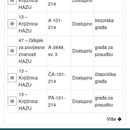
Knjižnica
Dostupno
214
HAZU
13 –
A-101-
trezorska
Knjižnica
Dostupno
214
građa
HAZU
47 – Odsjek
za povijesne
A-3849,
građa za
Dostupno
znanosti
sv. 3
posudbu
HAZU
13 –
ČA-101-
čitaonička
Knjižnica
Dostupno
214
građa
HAZU
13 –
PA-101-
građa za
Knjižnica
Dostupno
214
posudbu
HAZU
Više