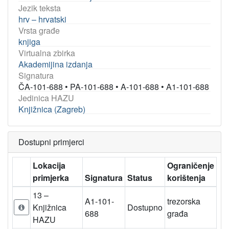
Jezik teksta
hrv – hrvatski
Vrsta građe
knjiga
Virtualna zbirka
Akademijina izdanja
Signatura
ČA-101-688
•
PA-101-688
•
A-101-688
•
A1-101-688
Jedinica HAZU
Knjižnica (Zagreb)
Dostupni primjerci
Lokacija
Ograničenje
primjerka
Signatura
Status
korištenja
13 –
A1-101-
trezorska
Knjižnica
Dostupno
688
građa
HAZU