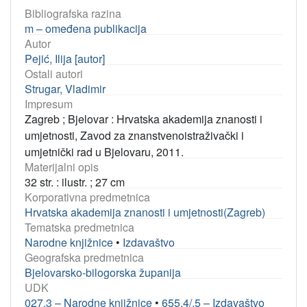
Bibliografska razina
m – omeđena publikacija
Autor
Pejić, Ilija [autor]
Ostali autori
Strugar, Vladimir
Impresum
Zagreb ; Bjelovar : Hrvatska akademija znanosti i
umjetnosti, Zavod za znanstvenoistraživački i
umjetnički rad u Bjelovaru, 2011.
Materijalni opis
32 str. : ilustr. ; 27 cm
Korporativna predmetnica
Hrvatska akademija znanosti i umjetnosti(Zagreb)
Tematska predmetnica
Narodne knjižnice
•
Izdavaštvo
Geografska predmetnica
Bjelovarsko-bilogorska županija
UDK
027.3 – Narodne knjižnice
•
655.4/.5 – Izdavaštvo