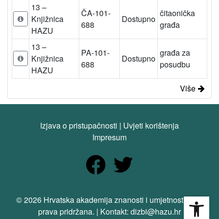
13 –
ČA-101-
čitaonička
Knjižnica
Dostupno
688
građa
HAZU
13 –
PA-101-
građa za
Knjižnica
Dostupno
688
posudbu
HAZU
Više
Izjava o pristupačnosti
|
Uvjeti korištenja
Impresum
Open
© 2026 Hrvatska akademija znanosti i umjetnosti. Sva
prava pridržana. | Kontakt: dizbi@hazu.hr