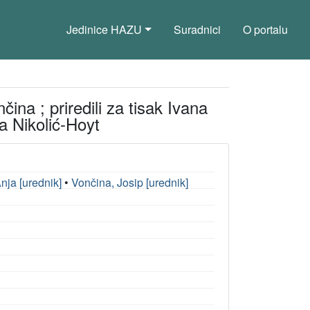
Jedinice HAZU
Suradnici
O portalu
ina ; priredili za tisak Ivana
a Nikolić-Hoyt
nja [urednik]
•
Vončina, Josip [urednik]