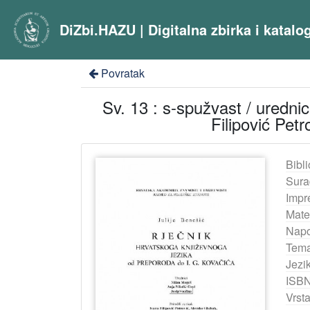
DiZbi.HAZU | Digitalna zbirka i katal
Povratak
Sv. 13 : s-spužvast / urednic
Filipović Pet
Bibli
Sura
Impr
Mater
Nap
Tema
Jezik
ISB
Vrst