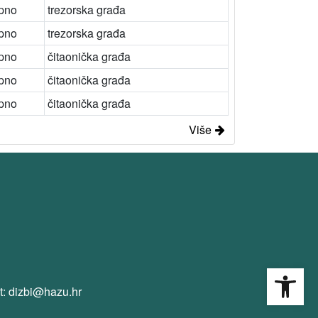
pno
trezorska građa
pno
trezorska građa
pno
čitaonička građa
pno
čitaonička građa
pno
čitaonička građa
Više
Open
t: dizbi@hazu.hr