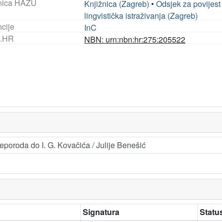
nica HAZU
Knjižnica (Zagreb)
•
Odsjek za povijest
lingvistička istraživanja (Zagreb)
ncije
InC
.HR
NBN: urn:nbn:hr:275:205522
eporoda do I. G. Kovačića / Julije Benešić
Signatura
Statu