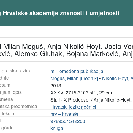
og Hrvatske akademije znanosti i umjetnosti
i Milan Moguš, Anja Nikolić-Hoyt, Josip Vonč
rović, Alemko Gluhak, Bojana Marković, Anj
ografska razina
m – omeđena publikacija
dnici
Moguš, Milan [urednik]
•
Nikolić-Hoyt, A
esum
2013.
ijalni opis
XXXV, 2715-3103 str. ; 29 cm
omena
Str. I - X Predgovor / Anja Nikolić-Hoyt.
tska predmetnica
Hrvatski jezik: rječnici
 teksta
hrv – hrvatski
N
9789531542203
a građe
knjiga