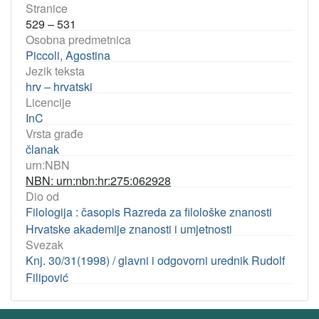
Stranice
529 – 531
Osobna predmetnica
Piccoli, Agostina
Jezik teksta
hrv – hrvatski
Licencije
InC
Vrsta građe
članak
urn:NBN
NBN: urn:nbn:hr:275:062928
Dio od
Filologija : časopis Razreda za filološke znanosti
Hrvatske akademije znanosti i umjetnosti
Svezak
Knj. 30/31(1998) / glavni i odgovorni urednik Rudolf
Filipović