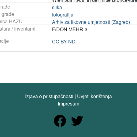
građe
slika
a građe
fotografija
nica HAZU
Arhiv za likovne umjetnosti (Zagreb)
tura / Inventarni
F/DON MEHR-3
ncije
CC BY-ND
Izjava o pristupačnosti
|
Uvjeti korištenja
Impresum