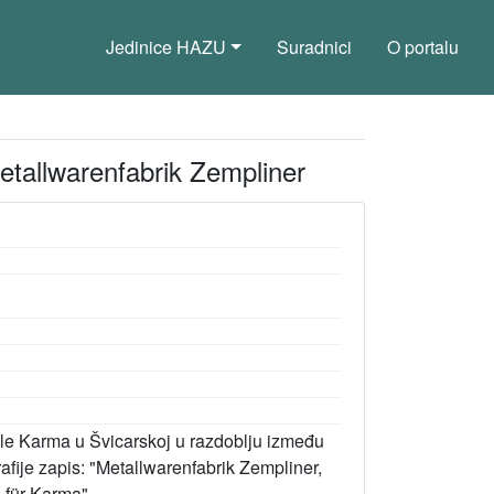
Jedinice HAZU
Suradnici
O portalu
etallwarenfabrik Zempliner
ile Karma u Švicarskoj u razdoblju između
rafije zapis: "Metallwarenfabrik Zempliner,
e für Karma".