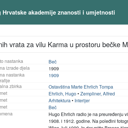
og Hrvatske akademije znanosti i umjetnosti
nih vrata za vilu Karma u prostoru bečke M
to nastanka
Beč
na izrade djela
1909
na nastanka
1909
rafije
alna zbirka
Ostavština Marte Ehrlich Tompa
met
Ehrlich, Hugo
•
Zempliner, Alfred
met
Arhitektura
•
Interijer
met
Beč
omena
Hugo Ehrlich radio je na preuređenju v
1908. i 1912. godine. Na poleđini fotog
Wien Juli 1909. In der mitte Bronce-tür