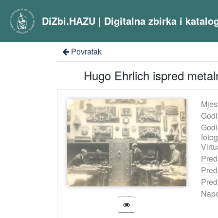
DiZbi.HAZU | Digitalna zbirka i katal
Povratak
Hugo Ehrlich ispred metal
Mjes
Godi
Godi
fotog
Virtu
Pred
Pred
Pred
Nap