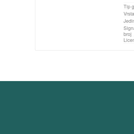
Tip 
Vrst
Jedi
Signa
broj
Lice