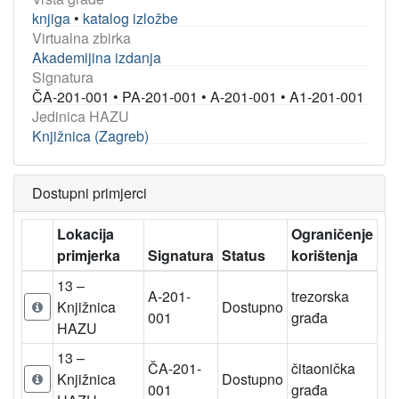
knjiga
•
katalog izložbe
Virtualna zbirka
Akademijina izdanja
Signatura
ČA-201-001
•
PA-201-001
•
A-201-001
•
A1-201-001
Jedinica HAZU
Knjižnica (Zagreb)
Dostupni primjerci
Lokacija
Ograničenje
primjerka
Signatura
Status
korištenja
13 –
A-201-
trezorska
Knjižnica
Dostupno
001
građa
HAZU
13 –
ČA-201-
čitaonička
Knjižnica
Dostupno
001
građa