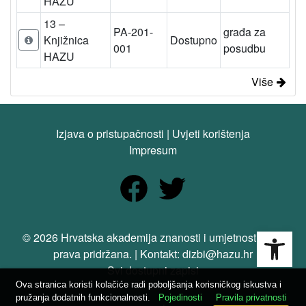
HAZU
13 –
PA-201-
građa za
Knjižnica
Dostupno
001
posudbu
HAZU
Više
Izjava o pristupačnosti
|
Uvjeti korištenja
Impresum
Open
© 2026 Hrvatska akademija znanosti i umjetnosti. Sva
prava pridržana. | Kontakt: dizbi@hazu.hr
Svi dostupni zapisi
Ova stranica koristi kolačiće radi poboljšanja korisničkog iskustva i
pružanja dodatnih funkcionalnosti.
Pojedinosti
Pravila privatnosti