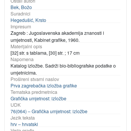
Ostali autori
Bek, Božo
Suradnici
Hegedušić, Krsto
Impresum
Zagreb : Jugoslavenska akademija znanosti i
umjetnosti, Kabinet grafike, 1960.
Materijalni opis
[32] str. s tablama, [30] str. ; 17 cm
Napomena
Katalog izložbe. Sadrži bio-bibliografske podatke o
umjetnicima.
Prošireni stvarni naslov
Prva zagrebačka izložba grafike
Tematska predmetnica
Grafička umjetnost: izložbe
UDK
76(064) – Grafička umjetnost: izložbe
Jezik teksta
hrv – hrvatski
Vrsta građe