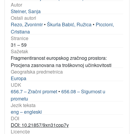
Autor
Steiner, Sanja
Ostali autori
Rezo, Zvonimir
•
Škurla Babić, Ružica
•
Piccioni,
Cristiana
Stranice
31 – 59
Sažetak
Fragmentiranost europskog zračnog prostora:
Procjena zasnovana na troškovnoj učinkovitosti
Geografska predmetnica
Europa
UDK
656.7 – Zračni promet
•
656.08 – Sigurnost u
prometu
Jezik teksta
eng – engleski
DOI
DOI: 10.21857/9xn31cop7y
Licencije