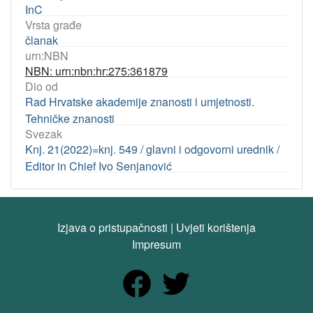
InC
Vrsta građe
članak
urn:NBN
NBN: urn:nbn:hr:275:361879
Dio od
Rad Hrvatske akademije znanosti i umjetnosti.
Tehničke znanosti
Svezak
Knj. 21(2022)=knj. 549 / glavni i odgovorni urednik /
Editor in Chief Ivo Senjanović
Izjava o pristupačnosti
|
Uvjeti korištenja
Impresum