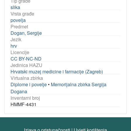
Tip građe
slika
Vrsta građe
povelja
Predmet
Dogan, Sergije
Jezik
hrv
Licencije
CC BY-NC-ND
Jedinica HAZU
Hrvatski muzej medicine i farmacije (Zagreb)
Virtualna zbirka
Diplome i povelje
•
Memorijalna zbirka Sergija
Dogana
Inventarni broj
HMMF-4431
Izjava o pristupačnosti
|
Uvjeti korištenja