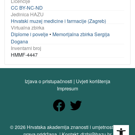
Licencije
CC BY-NC-ND
Jedinica HAZU
Hrvatski muzej medicine i farmacije (Zagreb)
Virtualna zbirka
Diplome i povelje
•
Memorijalna zbirka Sergija
Dogana
Inventarni broj
HMMF-4447
Izjava o pristupačnosti
|
Uvjeti korištenja
Impresum
Open
© 2026 Hrvatska akademija znanosti i umjetnosti. Sva
prava pridržana. | Kontakt: dizbi@hazu.hr