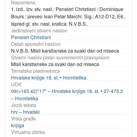
Napomena
1. izd.. Izv. stv. nasl.: Pensieri Christiani / Dominique
Bours ; preveo Ivan Petar Marchi. Sig.: A12-D12, E6..
Ispred gl. stv. nasl. kratica: N.V.B.S..
Jedinstveni stvarni naslov
Pensieri Christiani
Ostali sporedni naslovi
N.V.B.S. Misli karstianske za suaki dan od miseca
Stvarni naslov pisan suvremenim pravopisom
Misli karstianske za svaki dan od miseca
Tematska predmetnica
Hrvatske knjige 18. st.
•
Homiletika
UDK
09(=163.42)"17" – Hrvatske knjige 18. st.
•
27-475.2
– Homiletika
Jezik teksta
hrv – hrvatski
Vrsta građe
knjiga
Virtualna zbirka