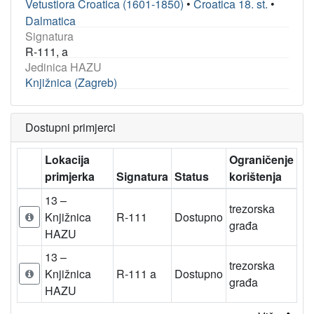
Vetustiora Croatica (1601-1850)
•
Croatica 18. st.
•
Dalmatica
Signatura
R-111, a
Jedinica HAZU
Knjižnica (Zagreb)
Dostupni primjerci
Lokacija
Ograničenje
primjerka
Signatura
Status
korištenja
13 –
trezorska
Knjižnica
R-111
Dostupno
građa
HAZU
13 –
trezorska
Knjižnica
R-111 a
Dostupno
građa
HAZU