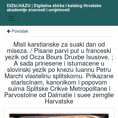
DiZbi.HAZU | Digitalna zbirka i katalog Hrvatske
akademije znanosti i umjetnosti
Povratak
Misli karstianske za suaki dan od
miseza. / Pisane parvi put u franceski
yezik od Ocza Bours Druxbe Isusove. ;
A sada prinesene i istumacene u
slovinski yezik po knezu Iuannu Petru
Marchi vlastelinu splitskomu. Prikazane
stariscinam, kanonikom i popovom
suima Splitske Crikve Metropolitane i
Parvostolne od Dalmatie i suee zemglie
Harvatske