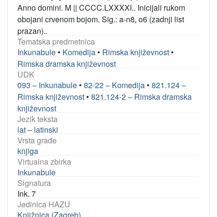
Anno domini. M || CCCC.LXXXXI.. Inicijali rukom
obojani crvenom bojom. Sig.: a-n8, o6 (zadnji list
prazan)..
Tematska predmetnica
Inkunabule
•
Komedija
•
Rimska književnost
•
Rimska dramska književnost
UDK
093 – Inkunabule
•
82-22 – Komedija
•
821.124 –
Rimska književnost
•
821.124-2 – Rimska dramska
književnost
Jezik teksta
lat – latinski
Vrsta građe
knjiga
Virtualna zbirka
Inkunabule
Signatura
Ink. 7
Jedinica HAZU
Knjižnica (Zagreb)