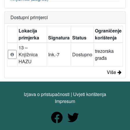
Dostupni primjerci
Lokacija
Ograničenje
primjerka
Signatura
Status
korištenja
13 –
trezorska
Knjižnica
Ink.-7
Dostupno
građa
HAZU
Više
Izjava o pristupačnosti
|
Uvjeti korištenja
Impresum