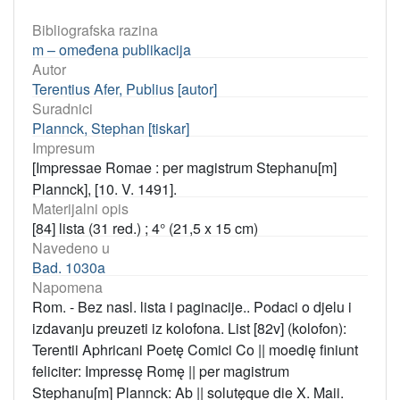
Bibliografska razina
m – omeđena publikacija
Autor
Terentius Afer, Publius [autor]
Suradnici
Plannck, Stephan [tiskar]
Impresum
[Impressae Romae : per magistrum Stephanu[m]
Plannck], [10. V. 1491].
Materijalni opis
[84] lista (31 red.) ; 4° (21,5 x 15 cm)
Navedeno u
Bad. 1030a
Napomena
Rom. - Bez nasl. lista i paginacije.. Podaci o djelu i
izdavanju preuzeti iz kolofona. List [82v] (kolofon):
Terentii Aphricani Poetę Comici Co || moedię finiunt
feliciter: Impressę Romę || per magistrum
Stephanu[m] Plannck: Ab || solutęque die X. Maii.