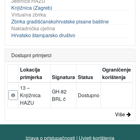
Jedinica HAZU
Knjižnica (Zagreb)
Virtualna zbirka
Zbirka gradišćanskohrvatske pisane baštine
Nakladnička cjelina
Hrvatsko štamparsko društvo
Dostupni primjerci
Lokacija
Ograničenje
primjerka
Signatura
Status
korištenja
13 –
GH-82
Knjižnica
Dostupno
BRL č
HAZU
Više
Izjava o pristupačnosti
|
Uvjeti korištenja