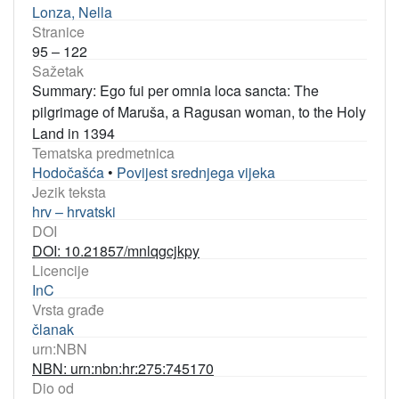
Lonza, Nella
Stranice
95 – 122
Sažetak
Summary: Ego fui per omnia loca sancta: The
pilgrimage of Maruša, a Ragusan woman, to the Holy
Land in 1394
Tematska predmetnica
Hodočašća
•
Povijest srednjega vijeka
Jezik teksta
hrv – hrvatski
DOI
DOI: 10.21857/mnlqgcjkpy
Licencije
InC
Vrsta građe
članak
urn:NBN
NBN: urn:nbn:hr:275:745170
Dio od