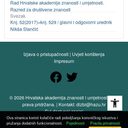
Rad Hrvatske akademije znanosti i umjetnosti.
Razred za društvene znanosti
Svezak
Knj. 52(2017)=knj. 529 / glavni i odgovorni urednik
Nikša Stančić
Izjava o pristupačnosti
|
Uvjeti korištenja
Impresum
Open
© 2026 Hrvatska akademija znanosti i umjetnosti. Sva
prava pridržana. | Kontakt: dizbi@hazu.hr
Svi dostupni zapisi
Ova stranica koristi kolačiće radi poboljšanja korisničkog iskustva i
pružanja dodatnih funkcionalnosti.
Pojedinosti
Pravila privatnosti