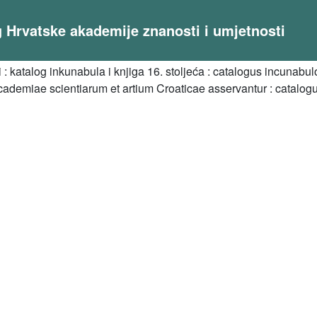
og Hrvatske akademije znanosti i umjetnosti
i : katalog inkunabula i knjiga 16. stoljeća : catalogus incunabu
cademiae scientiarum et artium Croaticae asservantur : catalog
a Runjak ; urednica Anica Nazor ; [izvršni urednici Vedrana Juri