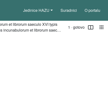
Jedinice HAZU
Suradnici
O portalu
Stranica
Pog
lorum et librorum saeculo XVI typis
1 ·
gotovo
Trenutna stranica
/ Toggle page sele
us incunabulorum et librorum saeculo
čić, Aco Zrnić]