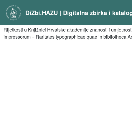
DiZbi.HAZU | Digitalna zbirka i katal
Rijetkosti u Knjižnici Hrvatske akademije znanosti i umjetnost
impressorum = Raritates typographicae quae in bibliotheca A
Media
XVI typis impressorum / sastavila i bilješkama popratila Tamar