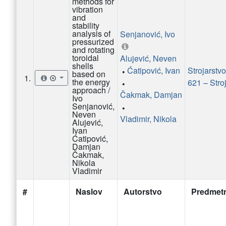
methods for
vibration
and
stability
analysis of
Senjanović, Ivo
pressurized
and rotating
toroidal
Alujević, Neven
shells
Ćatipović, Ivan
•
based on
1.
the energy
621 – Stro
•
approach /
Čakmak, Damjan
Ivo
Senjanović,
•
Neven
Vladimir, Nikola
Alujević,
Ivan
Ćatipović,
Damjan
Čakmak,
Nikola
Vladimir
#
Naslov
Autorstvo
Predmet