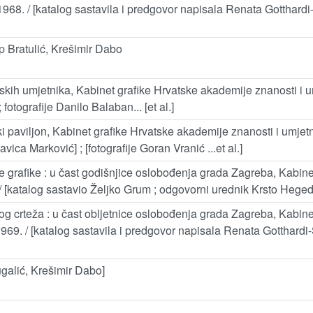
1968. / [katalog sastavila i predgovor napisala Renata Gotthardi
ip Bratulić, Krešimir Dabo
tskih umjetnika, Kabinet grafike Hrvatske akademije znanosti i um
fotografije Danilo Balaban... [et al.]
čki paviljon, Kabinet grafike Hrvatske akademije znanosti i umjetno
vica Marković] ; [fotografije Goran Vranić ...et al.]
e grafike : u čast godišnjice oslobođenja grada Zagreba, Kabin
 / [katalog sastavio Željko Grum ; odgovorni urednik Krsto Heged
g crteža : u čast obljetnice oslobođenja grada Zagreba, Kabin
1969. / [katalog sastavila i predgovor napisala Renata Gotthardi-
ugalić, Krešimir Dabo]