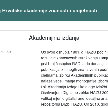
og Hrvatske akademije znanosti i umjetnosti
Akademijina izdanja
 zbirke
Od svog osnutka 1861. g. HAZU počinje
rezultate znanstvenih istraživanja i umj
prvi broj časopisa RAD, a do danas je
publikacija iz mnogih znanstvenih podr
cjelinama, zbirku Akademijinih publikac
nalaze veće i manje monografije, zborn
i sl. Akademija izdaje i kataloge izložbi
Osnivanjem Digitalne zbirke HAZU 2009.
velikoj mjeri digitalizirane, detaljno an
repozitoriju DiZbi.HAZU. Od 2016. god