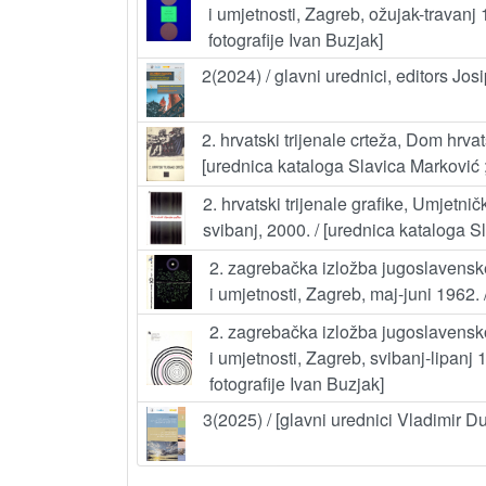
i umjetnosti, Zagreb, ožujak-travanj 
fotografije Ivan Buzjak]
2(2024) / glavni urednici, editors Jos
2. hrvatski trijenale crteža, Dom hrva
[urednica kataloga Slavica Marković ; 
2. hrvatski trijenale grafike, Umjetni
svibanj, 2000. / [urednica kataloga Sla
2. zagrebačka izložba jugoslavensk
i umjetnosti, Zagreb, maj-juni 1962.
2. zagrebačka izložba jugoslavensko
i umjetnosti, Zagreb, svibanj-lipanj 
fotografije Ivan Buzjak]
3(2025) / [glavni urednici Vladimir D