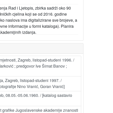
nja Rad i Ljetopis, zbirka sadrži oko 90
ničkih cjelina koji se od 2016. godine
liko naslova ima digitalizirane sve brojeve, a
vne informacije u formi kataloga). Planira
Akademijinih izdanja.
mjetnosti, Zagreb, listopad-studeni 1996. /
Marković ; predgovor Ive Šimat Banov ;
ja, Zagreb, listopad-studeni 1997. /
fotografije Nino Vranić, Goran Vranić]
b, 08.05.-05.06.1960. / [katalog sastavio
et grafike Jugoslavenske akademije znanosti