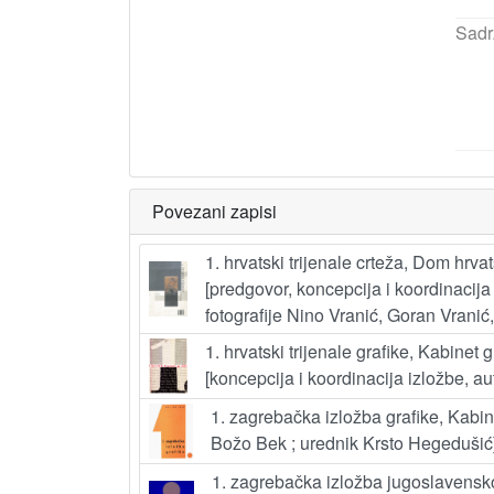
Sadr
Povezani zapisi
1. hrvatski trijenale crteža, Dom hrv
[predgovor, koncepcija i koordinacija
fotografije Nino Vranić, Goran Vranić
1. hrvatski trijenale grafike, Kabinet
[koncepcija i koordinacija izložbe, a
1. zagrebačka izložba grafike, Kabin
Božo Bek ; urednik Krsto Hegedušić
1. zagrebačka izložba jugoslavensko