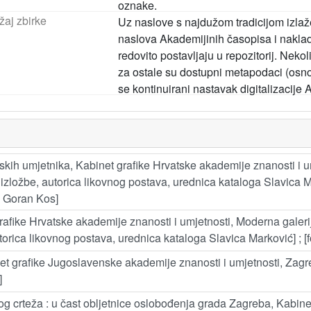
oznake.
žaj zbirke
Uz naslove s najdužom tradicijom izlaže
naslova Akademijinih časopisa i naklad
redovito postavljaju u repozitorij. Neko
za ostale su dostupni metapodaci (osno
se kontinuirani nastavak digitalizacije 
atskih umjetnika, Kabinet grafike Hrvatske akademije znanosti i u
 izložbe, autorica likovnog postava, urednica kataloga Slavica 
, Goran Kos]
 grafike Hrvatske akademije znanosti i umjetnosti, Moderna galeri
utorica likovnog postava, urednica kataloga Slavica Marković] ; [
et grafike Jugoslavenske akademije znanosti i umjetnosti, Zagre
]
g crteža : u čast obljetnice oslobođenja grada Zagreba, Kabin