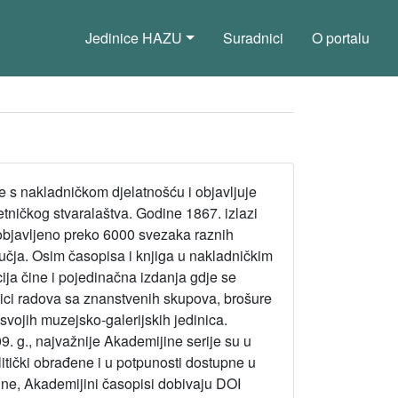
Jedinice HAZU
Suradnici
O portalu
 s nakladničkom djelatnošću i objavljuje
etničkog stvaralaštva. Godine 1867. izlazi
 objavljeno preko 6000 svezaka raznih
učja. Osim časopisa i knjiga u nakladničkim
ija čine i pojedinačna izdanja gdje se
ici radova sa znanstvenih skupova, brošure
 svojih muzejsko-galerijskih jedinica.
 g., najvažnije Akademijine serije su u
alitički obrađene i u potpunosti dostupne u
ine, Akademijini časopisi dobivaju DOI