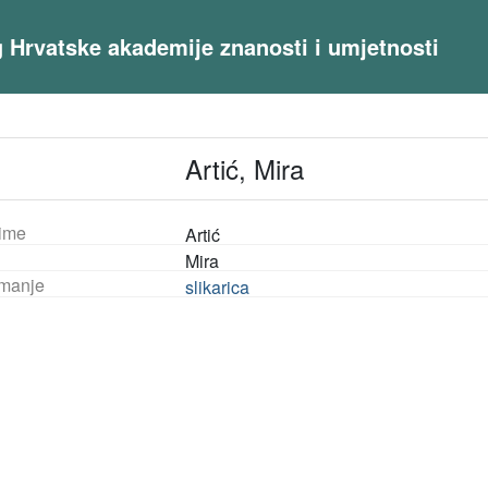
og Hrvatske akademije znanosti i umjetnosti
Artić, Mira
ime
Artić
Mira
manje
slikarica