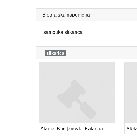
Biografska napomena
samouka slikarica
slikarica
Alamat Kusijanović, Katarina
Albi