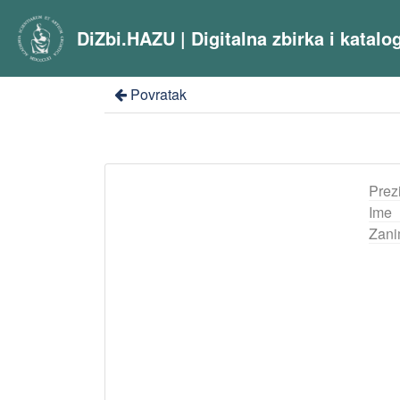
DiZbi.HAZU | Digitalna zbirka i katal
Povratak
Prez
Ime
Zani