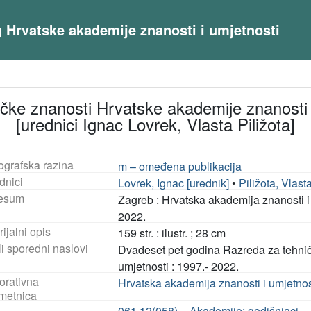
og Hrvatske akademije znanosti i umjetnosti
ke znanosti Hrvatske akademije znanosti i
[urednici Ignac Lovrek, Vlasta Piližota]
ografska razina
m – omeđena publikacija
dnici
Lovrek, Ignac [urednik]
•
Piližota, Vlast
esum
Zagreb : Hrvatska akademija znanosti i
2022.
ijalni opis
159 str. : ilustr. ; 28 cm
i sporedni naslovi
Dvadeset pet godina Razreda za tehnič
umjetnosti : 1997.- 2022.
orativna
Hrvatska akademija znanosti i umjetnos
metnica
061.12(058) – Akademije: godišnjaci