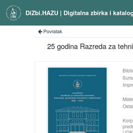
DiZbi.HAZU | Digitalna zbirka i katal
Povratak
25 godina Razreda za tehnič
Bibli
Sura
Impr
Mater
Ostal
Korp
pred
UDK