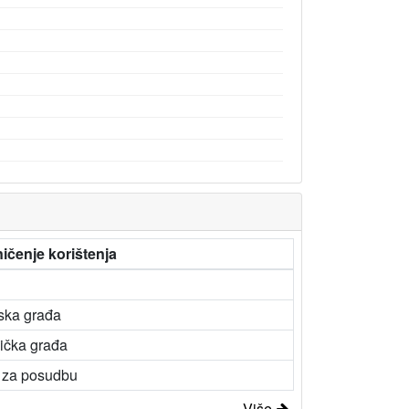
ičenje korištenja
rska građa
nička građa
 za posudbu
Više