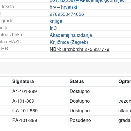
 teksta
hrv – hrvatski
N
9789533474656
a građe
knjiga
ncije
InC
alna zbirka
Akademijina izdanja
nica HAZU
Knjižnica (Zagreb)
.HR
NBN: urn:nbn:hr:275:937779
Signatura
Status
Ogran
A1-101-889
Dostupno
A-101-889
Dostupno
trezo
ČA-101-889
Dostupno
čitao
PA-101-889
Posuđeno
građa