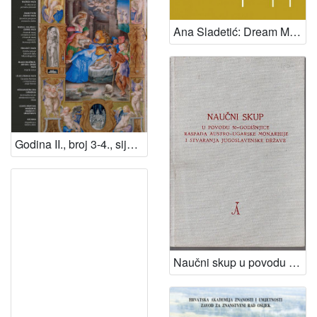
Ana Sladetić: Dream Maps grafike : [Kabinet grafike HAZU, Zagreb, veljača, 2021.] / Ana Sladetić ; [predgovor, životopis i kataloška obrada Ana Petković Basletić ; fotografije Ana Sladetić, Vedran Metelko ; urednica Ana Petković Basletić]
Godina II., broj 3-4., siječanj-prosinac 2015. / glavni urednik = editor-in-chief Ivan Gušić ; urednik = editor Tihomil Maštrović ; prevoditeljice = translation into English Ana Bizjak, Željka Miklošević, Gorka Radočaj
Naučni skup u povodu 50-godišnjice raspada Austro-Ugarske monarhije i stvaranja Jugoslavenske države, 27-28. prosinca 1968. godine ; [urednički odbor Vasa Čubrilović, Ferdo Čulinović, Marko Kostrenčić]