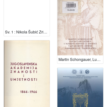
Sv. 1 : Nikola Šubić Zrinjski : glasovirski izvadak Nikole Fallera / priredio Lovro Županović
Martin Schongauer, Lucas van Leyden i njihovi kopisti u grafici Valvasorove zbirke Nadbiskupije zagrebačke : katalog izložbe, Kabinet grafike, Zagreb, 06.-23.12.1973. / Renata Gotthardi-Škiljan ; [urednik Andrija Mohorovičić]