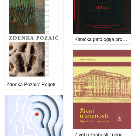
Klinička patologija probave i mijene tvari domaćih životinja / Sergej Forenbacher
Zdenka Pozaić: Reljefi - keramika : Hrvatska akademija znanosti i umjetnosti, Gliptoteka, Zagreb, od 15. siječnja do 6. veljače 2011. / [urednica Ariana Kralj ; predgovor Vesna Mažuran Subotić ; fotografije Goran Vranić ; prijevod Graham McMaster]
Život u znanosti : uspomene iz nepovrata / Nenad Trinajstić ; [urednica Snježana Paušek-Baždar]