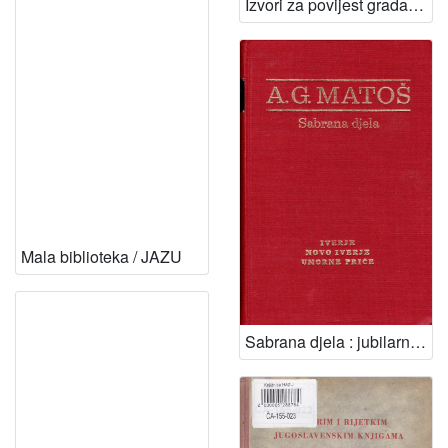
Izvori za povijest grada Varaždina = [Fontes historiam civitatis Varasdiensis spectantes] / [urednici Damir Hrelja, Vladimir Huzjan, Karmen Levanić]
Mala biblioteka / JAZU
Sabrana djela : jubilarno izdanje o stogodišnjici rođenja / Antun Gustav Matoš