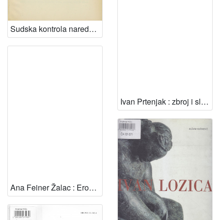
Sudska kontrola naredbe / napisao Ivo Krbek
Ivan Prtenjak : zbroj i slijed : izložba u Hrvatskom muzeju arhitekture, svibanj, 2003. ; [tekstovi Dubravka Kisić, Aleksander Laslo, Jacques van Maldergem] ; [odgovorni urednik Miroslav Begović ; fotografije i prijevod s francuskog jezika Ivan Prtenjak]
Ana Feiner Žalac : Eros/Heros : grafike : Studio Kabineta grafike HAZU, lipanj 2013. ; predgovor Vesna Kedmenec Križić ; fotografije Stanislav Novak ; urednica Slavica Marković