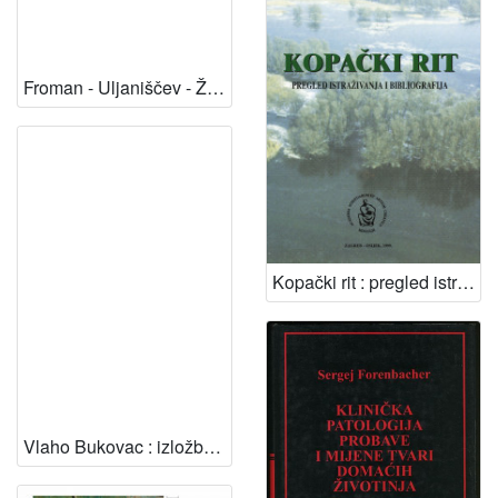
Froman - Uljaniščev - Žedrinski, Zagreb, Palainovka, 15.2.-21.3. 1982. / [katalog priredio Branko Hećimović]
Kopački rit : pregled istraživanja i bibliografija / [Melita Mihaljević i suradnici po područjima: Darko Getz, Zdenko Tadić, Branka Živanović, Dragica Gucunski, Jasenka Topić, Irma Kalinović, Jozsef Mikuska] ; urednica Dubravka Hackenberger
Vlaho Bukovac : izložba iz fundusa galerije, Moderna galerija, Zagreb, 9. X - 31. X 1973. / [katalog i izložba Vesna Novak-Oštrić]