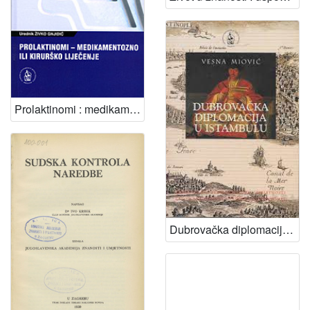
Prolaktinomi : medikamentozno ili kirurško liječenje : zbornik radova sa znanstvenog simpozija održanog u Hrvatskoj akademiji znanosti i umjetnosti u Zagrebu 6. listopada 2009. godine ; [urednik Živko Gnjidić]
Dubrovačka diplomacija u Istambulu / Vesna Miović