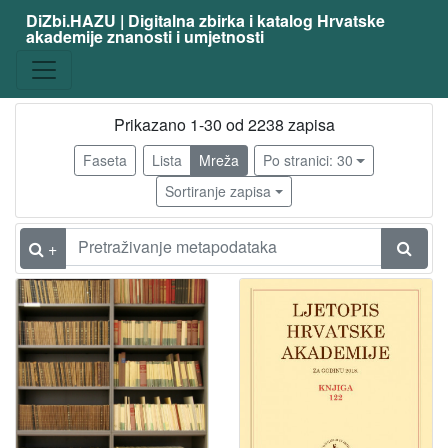
DiZbi.HAZU | Digitalna zbirka i katalog Hrvatske
akademije znanosti i umjetnosti
Građa
Knjižnična građa
2220
Digitalna i digitalizirana građa
763
Prikazano 1-30 od 2238 zapisa
Faseta
Lista
Mreža
Po stranici: 30
Sortiranje zapisa
[
2
]
+
Vrsta
građe
knjiga
937
časopis | periodika
161
katalog izložbe
137
nakladnička cjelina
124
e-knjiga
9