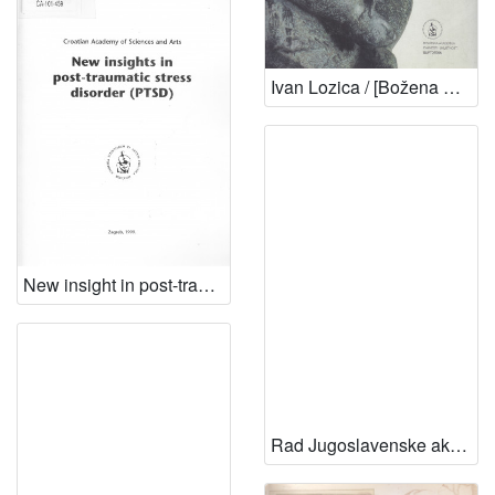
Ivan Lozica / [Božena Kličinović] ; [fotografije Nenad Fabijanić...[et al.] ; prijevod sažetka na talijanski Iva Grgić ; prijevod sažetka na engleski Tomislav Pisk ; odgovorni urednik Ariana Kralj ; glavni urednik Ivan Kožarić]
New insight in post-traumatic stress disorder (PTSD) : proceedings (abstracts, references and illustrations) of symposium, Zagreb, March, 26, 1999. ; [editors Dragan Dekaris, A[nte] Sabioncello
Rad Jugoslavenske akademije znanosti i umjetnosti. Razred za filološke znanosti