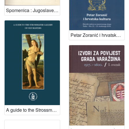
Spomenica : Jugoslavenska akademija znanosti i umjetnosti 1866-1966. ; redakcioni odbor: Grga Novak, Veljko Gortan, Branimir Gušić, Marijan Matković
Petar Zoranić i hrvatska kultura : zbornik radova sa znanstvenoga skupa, Zadar, Nin, 22. – 23 . studenoga 2018. / [glavni urednik Robert Bacalja]
A guide to the Strossmayer Gallery of Old Masters / [authors Ljerka Dulibić ... [et al.] ; english translation Graham McMaster ; photographs Boris Krstinić ... et al.]