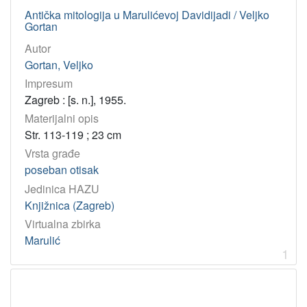
časopis | periodika
1
Antička mitologija u Marulićevoj Davidijadi / Veljko
Gortan
fotografija
1
Autor
Gortan, Veljko
[
Impresum
7
Zagreb : [s. n.], 1955.
]
Materijalni opis
Osobe
Str. 113-119 ; 23 cm
Tomasović, Mirko
20
Vrsta građe
Marulić, Marko
12
poseban otisak
Jedinica HAZU
Glavičić, Branimir
7
Knjižnica (Zagreb)
Moguš, Milan
6
Virtualna zbirka
Bene, Charles
6
Marulić
Gortan, Veljko
5
1
Jelčić, Dubravko
5
Kulundžić, Zvonimir
5