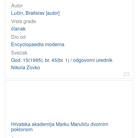
Autor
Lučin, Bratislav [autor]
Vrsta građe
članak
Dio od
Encyclopaedia moderna
Svezak
God. 15(1995), br. 45(br. 1) / odgovorni urednik
Nikola Zovko
23
Hrvatska akademija Marku Maruliću dvornim
poklonom