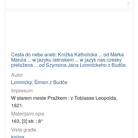
7
5
6
]
Licencije
InC
43
PDM
14
CC BY-ND
1
Cesta do nebe aneb: Knižka Katholicka ... od Marka
Marula ... w jazyku latinskem ... w jazyk nas czesky
preložena ... od Szymona Jana Lomnickeho z Budče
[
Autor
3
Lomnicky, Šimon z Budče
]
Impresum
W starem meste Pražkem : v Tobiasse Leopolda,
1621.
Materijalni opis
163, [3] str. ; 8°
Vrsta građe
knjiga