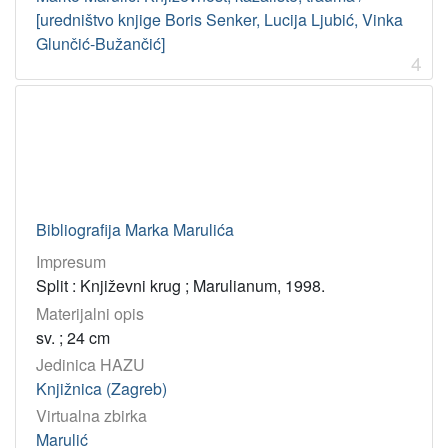
Uskrsna izložba Marko Marulić ; (2000 ; Opuzen)
1
[uredništvo knjige Boris Senker, Lucija Ljubić, Vinka
Božićna izložba Marko Marulić ; (2000 ; Opuzen)
1
Glunčić-Bužančić]
4
[
2
]
Virtualne
zbirke
Bibliografija Marka Marulića
Marko Marulić i Akademija
86
Marulić
67
Impresum
Split : Književni krug ; Marulianum, 1998.
Hrvatski latinisti
11
Materijalni opis
Akademijina izdanja
4
sv. ; 24 cm
Croatica 18. st.
1
Jedinica HAZU
Strane knjige 17. st.
1
Knjižnica (Zagreb)
Schneiderov fotografijski arhiv
1
Virtualna zbirka
Marulić