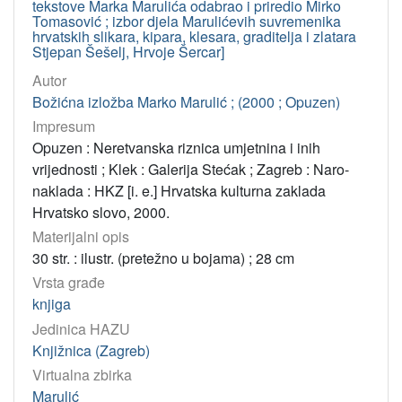
tekstove Marka Marulića odabrao i priredio Mirko
1998
3
Tomasović ; izbor djela Marulićevih suvremenika
2003
3
hrvatskih slikara, kipara, klesara, graditelja i zlatara
Stjepan Šešelj, Hrvoje Šercar]
1976
3
Autor
1925
2
Božićna izložba Marko Marulić ; (2000 ; Opuzen)
2022
2
Impresum
2005
2
Opuzen : Neretvanska riznica umjetnina i inih
1955
2
vrijednosti ; Klek : Galerija Stećak ; Zagreb : Naro-
naklada : HKZ [i. e.] Hrvatska kulturna zaklada
2004
2
Hrvatsko slovo, 2000.
2007
2
Materijalni opis
1994
2
30 str. : ilustr. (pretežno u bojama) ; 28 cm
1996
2
Vrsta građe
1989
2
knjiga
Jedinica HAZU
1979
2
Knjižnica (Zagreb)
Virtualna zbirka
[
Marulić