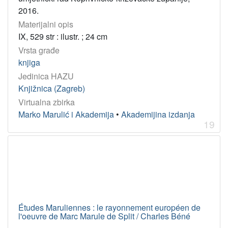
2016.
Materijalni opis
IX, 529 str : ilustr. ; 24 cm
Vrsta građe
knjiga
Jedinica HAZU
Knjižnica (Zagreb)
Virtualna zbirka
Marko Marulić i Akademija
•
Akademijina izdanja
19
Études Maruliennes : le rayonnement européen de
l'oeuvre de Marc Marule de Split / Charles Béné