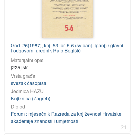
God. 26(1987), knj. 53, br. 5-6 (svibanj-lipanj) / glavni
i odgovorni urednik Rafo Bogišić
Materijalni opis
[225] str.
Vrsta građe
svezak časopisa
Jedinica HAZU
Knjižnica (Zagreb)
Dio od
Forum : mjesečnik Razreda za književnost Hrvatske
akademije znanosti i umjetnosti
21