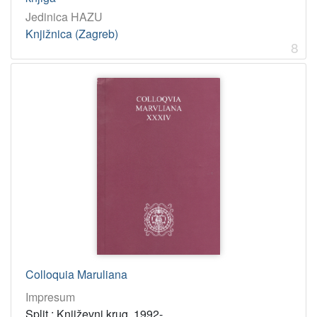
Jedinica HAZU
Knjižnica (Zagreb)
8
Colloquia Maruliana
Impresum
Split : Književni krug, 1992-.