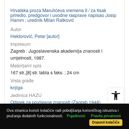
Hrvatska proza Marulićeva vremena II / za tisak
priredio, predgovor i uvodne rasprave napisao Josip
Hamm ; urednik Milan Ratković
Autor
Hektorović, Petar [autor]
Impresum
Zagreb : Jugoslavenska akademija znanosti i
umjetnosti, 1987.
Materijalni opis
167 str.,[8] str. tabla s faks. ; 24 cm
Vrsta građe
knjiga
Open
Jedinica HAZU
Odsjek za povijesne znanosti (Zagreb 1948)
26
Ova stranica koristi kolačiće radi poboljšanja korisničkog iskustva i
pružanja dodatnih funkcionalnosti.
Pojedinosti
Pravila privatnosti
Dopusti kolačiće