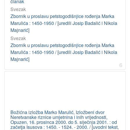
članak
Zavod za povijesne i društvene znanosti (Rijeka)
1
Svezak
Strossmayerova galerija starih majstora (Zagreb)
1
Zbornik u proslavu petstogodišnjice rođenja Marka
Zavod za povijesne znanosti (Zadar)
1
Marulića : 1450-1950 / [uredili Josip Badalić i Nikola
Majnarić]
Svezak
[
Zbornik u proslavu petstogodišnjice rođenja Marka
6
Marulića : 1450-1950 / [uredili Josip Badalić i Nikola
]
Majnarić]
Godina
6
1950
6
2000
6
1987
4
1975
4
2001
4
Božićna izložba Marko Marulić, Izložbeni dvor
1901
4
Neretvanske riznice umjetnina i inih vrijednosti,
Opuzen, 16. prosinca 2000. do 5. siječnja 2001. : od
2002
3
začetja Isusova : 1450. - 1524. - 2000. / [uvodni tekst,