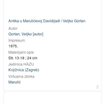
Franičević, Marin
5
Lučin, Bratislav
5
Šrepel, Milivoj
5
Antika u Marulićevoj Davidijadi / Veljko Gortan
Hamm, Josip
4
Autor
Badalić, Josip
4
Gortan, Veljko [autor]
Malić, Dragica
3
Impresum
Kolumbić, Nikica
3
1975.
Fališevac, Dunja
3
Materijalni opis
Str. 13-18 ; 24 cm
Bogišić, Rafo
3
Jedinica HAZU
Maštrović, Vjekoslav
3
Knjižnica (Zagreb)
Lokos, Istvan
3
Virtualna zbirka
Šop, Nikola
3
Marulić
2
[
1