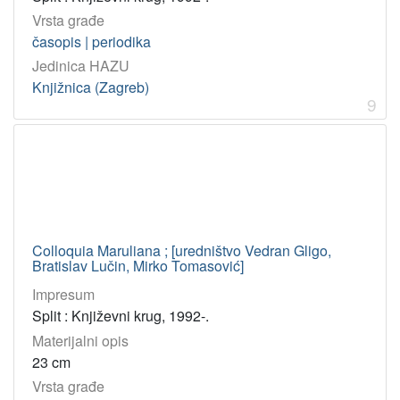
Vrsta građe
časopis | periodika
Jedinica HAZU
Knjižnica (Zagreb)
9
Colloquia Maruliana ; [uredništvo Vedran Gligo,
Bratislav Lučin, Mirko Tomasović]
Impresum
Split : Književni krug, 1992-.
Materijalni opis
23 cm
Vrsta građe