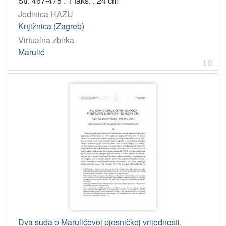
Str. 467-475 : 1 faks. ; 24 cm
Jedinica HAZU
Knjižnica (Zagreb)
Virtualna zbirka
Marulić
16
Dva suda o Marulićevoj pjesničkoj vrijednosti,