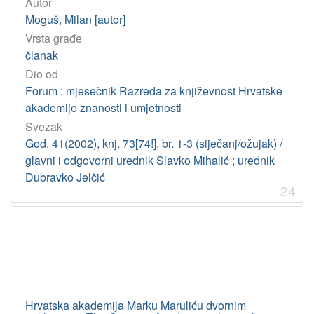
Autor
Moguš, Milan [autor]
Vrsta građe
članak
Dio od
Forum : mjesečnik Razreda za književnost Hrvatske
akademije znanosti i umjetnosti
Svezak
God. 41(2002), knj. 73[74!], br. 1-3 (siječanj/ožujak) /
glavni i odgovorni urednik Slavko Mihalić ; urednik
Dubravko Jelčić
24
Hrvatska akademija Marku Maruliću dvornim