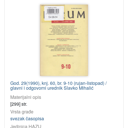
God. 29(1990), knj. 60, br. 9-10 (rujan-listopad) /
glavni i odgovorni urednik Slavko Mihalić
Materijalni opis
[299] str.
Vrsta građe
svezak časopisa
Jedinica HAZU