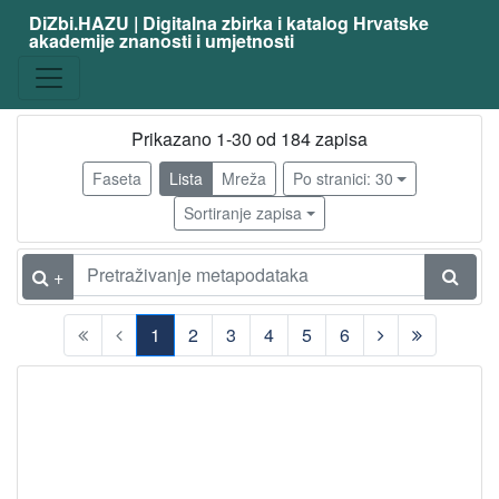
DiZbi.HAZU | Digitalna zbirka i katalog Hrvatske
akademije znanosti i umjetnosti
Građa
Knjižnična građa
181
Digitalna i digitalizirana građa
63
Prikazano 1-30 od 184 zapisa
Faseta
Lista
Mreža
Po stranici: 30
Sortiranje zapisa
[
2
]
+
Vrsta
građe
1
2
3
4
5
6
članak
86
(current)
knjiga
23
svezak časopisa
8
poseban otisak
6
nakladnička cjelina
2