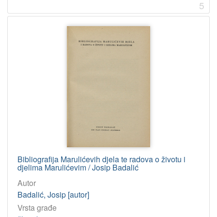
5
[
7
]
Tip
građe
tekst
181
slika
1
[
2
]
Jedinica
Bibliografija Marulićevih djela te radova o životu i
djelima Marulićevim / Josip Badalić
HAZU
Knjižnica (Zagreb)
173
Autor
Badalić, Josip [autor]
Odsjek za povijesne znanosti (Zagreb 1948)
8
Vrsta građe
Odsjek za povijest hrvatskog kazališta (Zagreb)
4